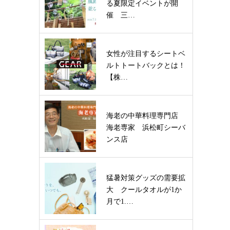
る夏限定イベントが開
催 三…
女性が注目するシートベ
ルトトートバックとは！
【株…
海老の中華料理専門店
海老専家 浜松町シーバ
ンス店
猛暑対策グッズの需要拡
大 クールタオルが1か
月で1.…