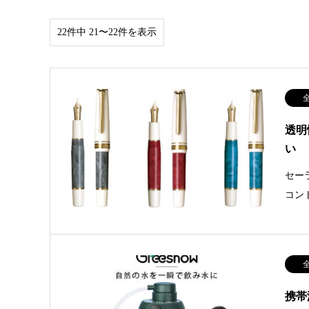
22件中 21〜22件を表示
透明
い 『
セー
コン
携帯