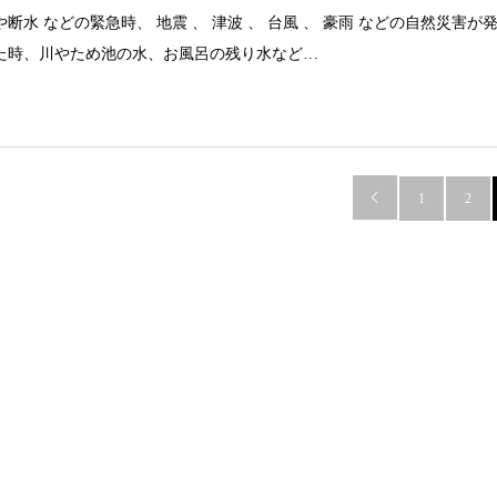
や断水 などの緊急時、 地震 、 津波 、 台風 、 豪雨 などの自然災害が
た時、川やため池の水、お風呂の残り水など…

1
2