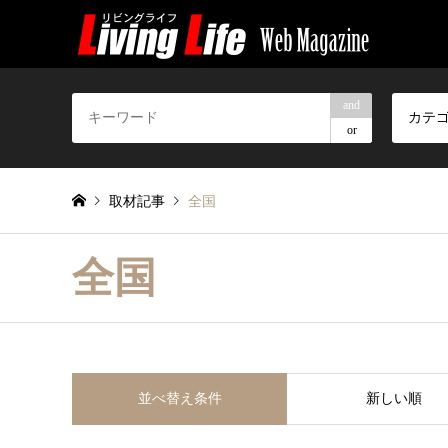
and
カテ
or
取材記事
全国
全国
並べ替え条件
新しい順