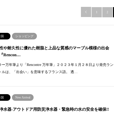

1
2
全国
ショッピング
性や耐久性に優れた樹脂と上品な質感のマーブル模様の出会
Rencon…
ラー万年筆より「Rencontre 万年筆」２０２３年１月２８日より発売ラン
トルは、「出会い」を意味するフランス語。 透…
全国
New Arrival
浄水器-アウトドア用防災浄水器・緊急時の水の安全を確保!!