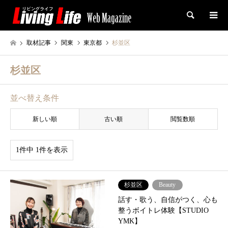
検索
取材記事
関東
東京都
杉並区
杉並区
並べ替え条件
新しい順
古い順
閲覧数順
1件中 1件を表示
杉並区
Beauty
話す・歌う、自信がつく、心も
整うボイトレ体験【STUDIO
YMK】