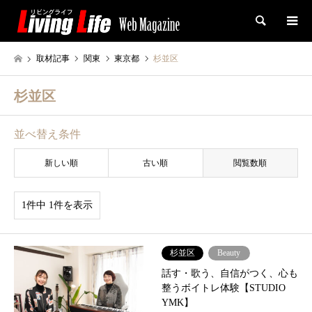
検索
取材記事
関東
東京都
杉並区
杉並区
並べ替え条件
新しい順
古い順
閲覧数順
1件中 1件を表示
杉並区
Beauty
話す・歌う、自信がつく、心も
整うボイトレ体験【STUDIO
YMK】