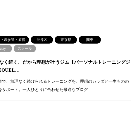
山・表参道・原宿
渋谷区
東京都
関東
auty
スクール
なく続く、だから理想が叶うジム【パーソナルトレーニングジ
EQUEL…
道で、無理なく続けられるトレーニングを。理想のカラダと一生ものの
をサポート。一人ひとりに合わせた最適なプログ…