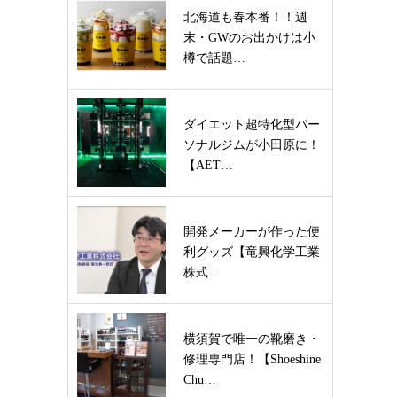
北海道も春本番！！週
末・GWのお出かけは小
樽で話題…
ダイエット超特化型パー
ソナルジムが小田原に！
【AET…
開発メーカーが作った便
利グッズ【竜興化学工業
株式…
横須賀で唯一の靴磨き・
修理専門店！【Shoeshine
Chu…