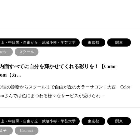
官山・中目黒・自由が丘・武蔵小杉・学芸大学
東京都
関東
auty
スクール
内面すべてに自分を輝かせてくれる彩りを！【Color
ssom（カ…
心理の診断からスクールまで自由が丘のカラーサロン！大西 Color
ossomさんでは色にまつわる様々なサービスが受けられ…
官山・中目黒・自由が丘・武蔵小杉・学芸大学
東京都
関東
菓子
Gourmet