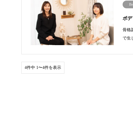
Be
ボデ
骨格
で生
4件中 1〜4件を表示