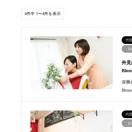
4件中 1〜4件を表示
代
Be
外見
Blo
深層
Bl
代
お