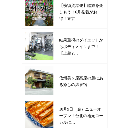
【横須賀港発】船旅を楽
しもう！6月発着がお
得！東京…
結果重視のダイエットか
らボディメイクまで！
【上越Y…
信州美ヶ原高原の麓にあ
る癒しの温泉宿
10月9日（金）ニューオ
ープン！台北の地元ロー
カルに…