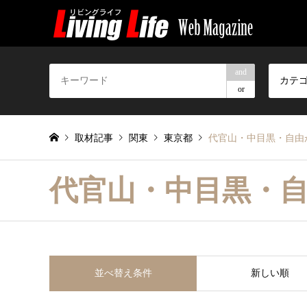
and
カテ
or
取材記事
関東
東京都
代官山・中目黒・自由
代官山・中目黒・
並べ替え条件
新しい順