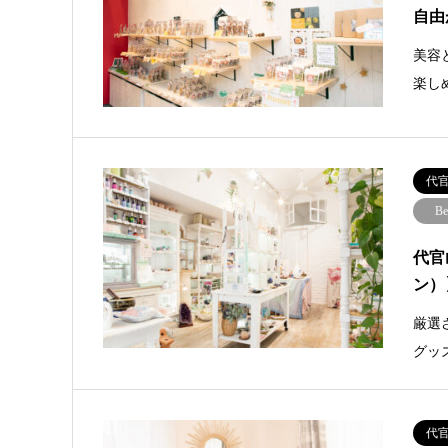
自由
美容
楽し
代
Be
代官
ン）
厳選
グッ
代