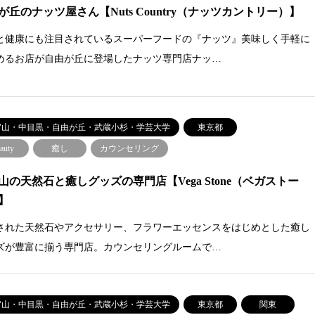
が丘のナッツ屋さん【Nuts Country（ナッツカントリー）】
と健康にも注目されているスーパーフードの『ナッツ』美味しく手軽に
めるお店が自由が丘に登場したナッツ専門店ナッ…
官山・中目黒・自由が丘・武蔵小杉・学芸大学
東京都
auty
癒し
カウンセリング
山の天然石と癒しグッズの専門店【Vega Stone（ベガストー
】
された天然石やアクセサリー、フラワーエッセンスをはじめとした癒し
ズが豊富に揃う専門店。カウンセリングルームで…
官山・中目黒・自由が丘・武蔵小杉・学芸大学
東京都
関東