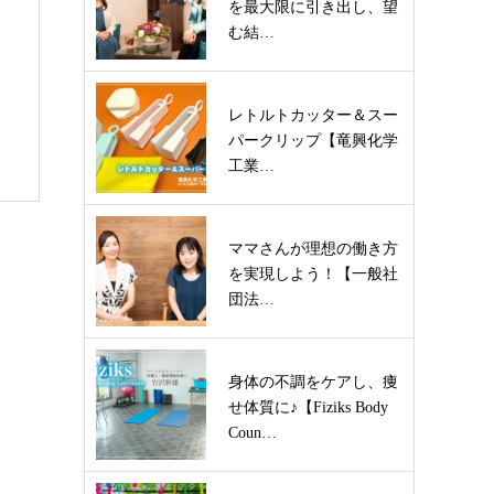
を最大限に引き出し、望
む結…
レトルトカッター＆スー
パークリップ【竜興化学
工業…
ママさんが理想の働き方
を実現しよう！【一般社
団法…
身体の不調をケアし、痩
せ体質に♪【Fiziks Body
Coun…