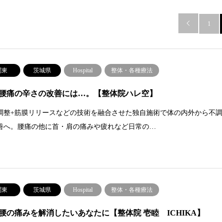

1
関東
茨城県
Hospital
整体・各種療法
腰痛の辛さの改善には…。【整体院ハレ空】
調整+筋膜リリースなどの技術を融合させた独自施術で体の内外から不
善へ。腰痛の他に首・肩の痛みや疲れなど日常の…
関東
茨城県
Hospital
整体・各種療法
腰の痛みを解消したいあなたに【整体院 壱睦 ICHIKA】