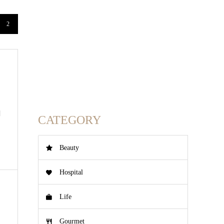
2
調
CATEGORY
Beauty
Hospital
Life
Gourmet