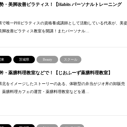
勢・美脚改善ピラティス！【Habits パーソナルトレーニング
県で唯一PHIピラティスの資格養成講師として活動している代表が、美
美脚改善ピラティス教室を開講！またパーソナル…
関東
茨城県
Beauty
スクール
丼・薬膳料理教室などで！【じおふーず薬膳料理教室】
県北をイメージしたストーリーのある、体験型の弁当がジオ丼の卸販売
、薬膳料理カフェの運営・薬膳料理教室などを通…