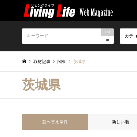
and
カテ
or
取材記事
関東
茨城県
茨城県
並べ替え条件
新しい順