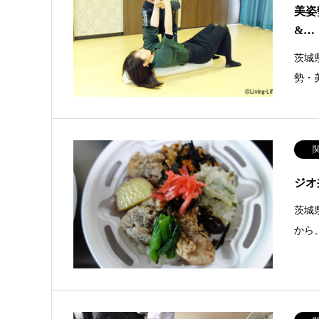
美姿
&…
茨城
勢・
ジオ
茨城
から