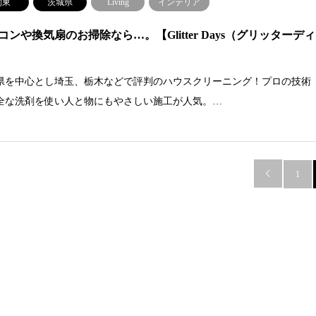
関東
茨城県
Living
インテリア
コンや換気扇のお掃除なら…。【Glitter Days（グリッターディ
県を中心とし埼玉、栃木などで評判のハウスクリーニング！プロの技術
全な洗剤を使い人と物にもやさしい施工が人気。…

1