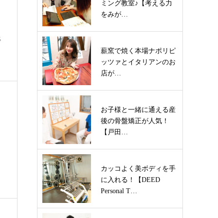
ミング教室♪【考える力
をみが…
姿
薪窯で焼く本場ナポリピ
ッツァとイタリアンのお
店が…
お子様と一緒に通える産
後の骨盤矯正が人気！
【戸田…
カッコよく美ボディを手
に入れる！【DEED
Personal T…