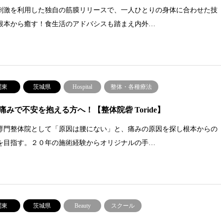
刺激を利用した独自の筋膜リリースで、一人ひとりの身体に合わせた技
根本から癒す！食生活のアドバシスも踏まえ内外…
関東
茨城県
Hospital
整体・各種療法
痛みで不安を抱える方へ！【整体院砦 Toride】
専門整体院として「原因は腰にない」と、痛みの原因を探し根本からの
を目指す。２０年の施術経験からオリジナルの手…
関東
茨城県
Beauty
スクール