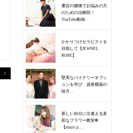
重症の腰痛でお悩みの方
のための治療院！
YouTube動画…
かかりつけセラピストを
目指して【JEWNEL
ROSE】
2
堅実なバイナリーオプシ
ョンを学び、資産構築の
味方…
新しい自分に出逢える多
彩なフラワー教室❁
【murir p…