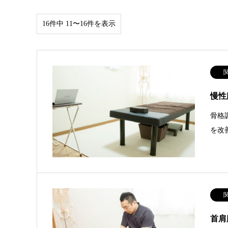
16件中 11〜16件を表示
慢性
骨格
を改
首肩