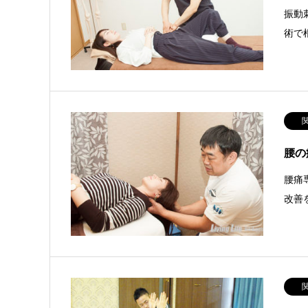
振動
術で
腰の
腰痛
改善