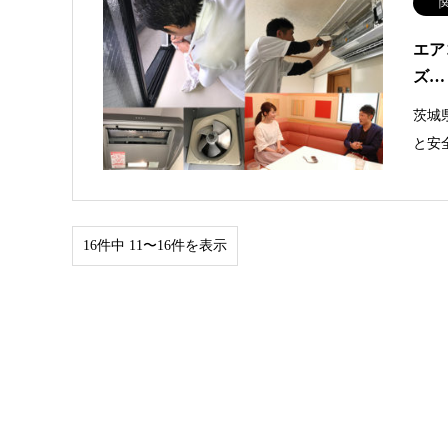
エア
ズ…
茨城
と安
16件中 11〜16件を表示