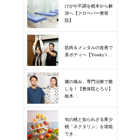
けがや不調を根本から解
決へ【クローバー整骨
院】
筋肉＆メンタルの改善で
美ボディへ【Yosuky’s …
腰の痛み、専門治療で癒
しを！【整体院とろり】
栃木…
旬の桃と知られざる希少
桃「ネクタリン」を堪能
でき…