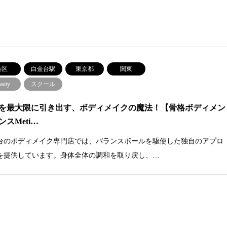
港区
白金台駅
東京都
関東
auty
スクール
を最大限に引き出す、ボディメイクの魔法！【骨格ボディメン
ンスMeti…
台のボディメイク専門店では、バランスボールを駆使した独自のアプロ
を提供しています。身体全体の調和を取り戻し、…