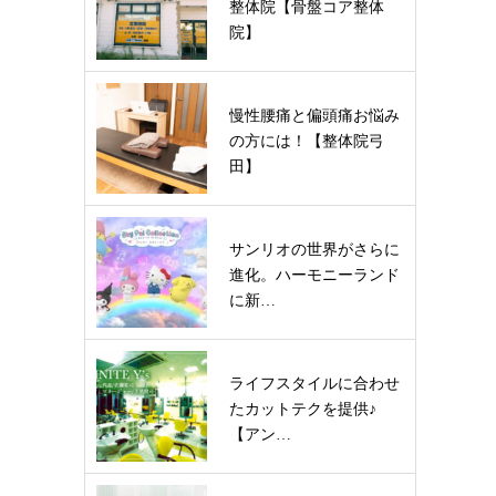
整体院【骨盤コア整体
院】
慢性腰痛と偏頭痛お悩み
の方には！【整体院弓
田】
サンリオの世界がさらに
進化。ハーモニーランド
に新…
ライフスタイルに合わせ
たカットテクを提供♪
【アン…