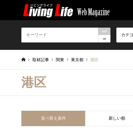
and
カテ
or
取材記事
関東
東京都
港区
港区
並べ替え条件
新しい順