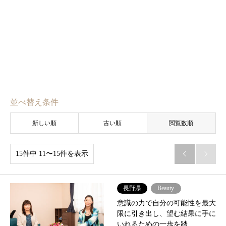
並べ替え条件
新しい順
古い順
閲覧数順
15件中 11〜15件を表示


長野県
Beauty
意識の力で自分の可能性を最大
限に引き出し、望む結果に手に
いれるための一歩を踏…