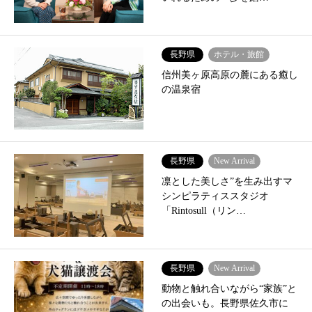
長野県
ホテル・旅館
信州美ヶ原高原の麓にある癒し
の温泉宿
長野県
New Arrival
凛とした美しさ”を生み出すマ
シンピラティススタジオ
「Rintosull（リン…
長野県
New Arrival
動物と触れ合いながら“家族”と
の出会いも。長野県佐久市に