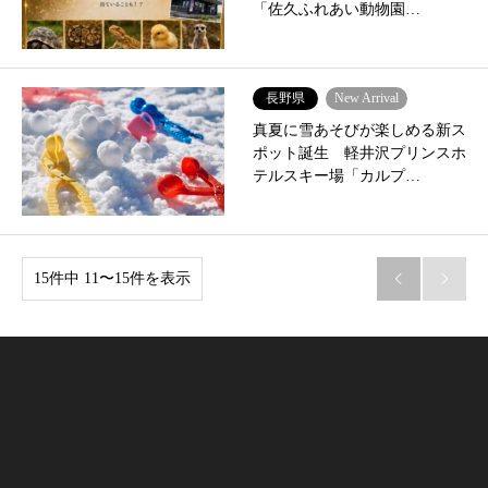
「佐久ふれあい動物園…
長野県
New Arrival
真夏に雪あそびが楽しめる新ス
ポット誕生 軽井沢プリンスホ
テルスキー場「カルプ…
15件中 11〜15件を表示

