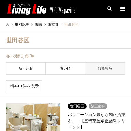
検索
取材記事
関東
東京都
世田谷区
世田谷区
並べ替え条件
新しい順
古い順
閲覧数順
1件中 1件を表示
世田谷区
矯正歯科
バリエーション豊かな矯正治療
を…！【三軒茶屋矯正歯科クリ
ニック】