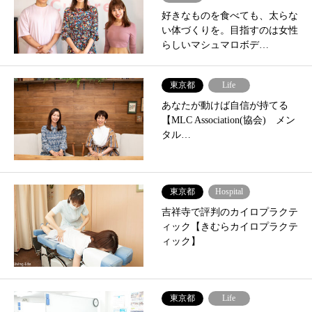
好きなものを食べても、太らな
い体づくりを。目指すのは女性
らしいマシュマロボデ…
東京都
Life
あなたが動けば自信が持てる
【MLC Association(協会) メン
タル…
東京都
Hospital
吉祥寺で評判のカイロプラクテ
ィック【きむらカイロプラクテ
ィック】
東京都
Life