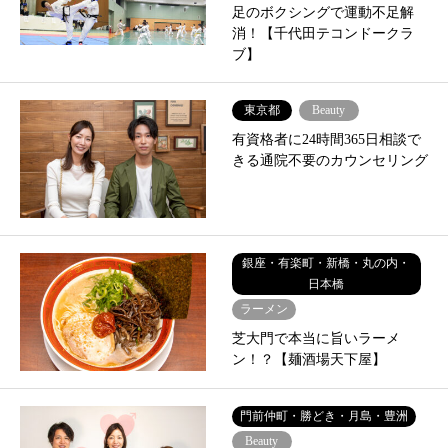
足のボクシングで運動不足解
消！【千代田テコンドークラ
ブ】
東京都
Beauty
有資格者に24時間365日相談で
きる通院不要のカウンセリング
銀座・有楽町・新橋・丸の内・
日本橋
ラーメン
芝大門で本当に旨いラーメ
ン！？【麺酒場天下屋】
門前仲町・勝どき・月島・豊洲
Beauty