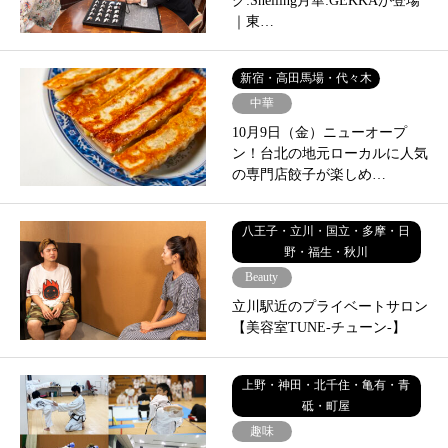
グ:Shelling月華:GEKKAが登場
｜東…
新宿・高田馬場・代々木
中華
10月9日（金）ニューオープ
ン！台北の地元ローカルに人気
の専門店餃子が楽しめ…
八王子・立川・国立・多摩・日
野・福生・秋川
Beauty
立川駅近のプライベートサロン
【美容室TUNE-チューン-】
上野・神田・北千住・亀有・青
砥・町屋
趣味