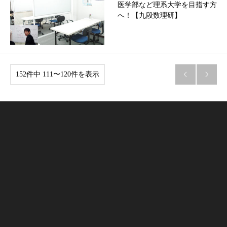
医学部など理系大学を目指す方
へ！【九段数理研】
152件中 111〜120件を表示

