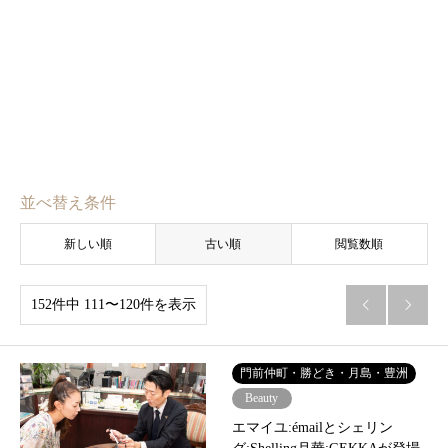
並べ替え条件
新しい順
古い順
閲覧数順
152件中 111〜120件を表示


門前仲町・勝どき・月島・豊洲
Beauty
エマイユ:émailとシェリン