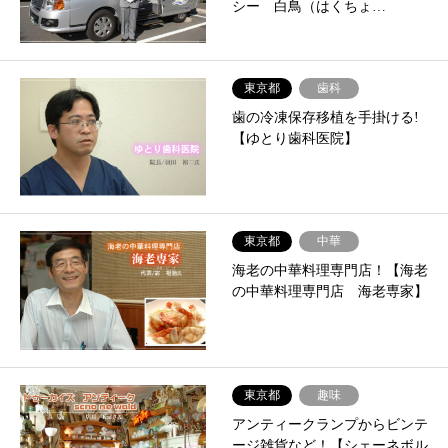
シー 白鳥（はくちょ…
東京都
歯科
歯の冷凍保存移植を手掛ける!
【ゆとり歯科医院】
東京都
中華
海老の中華料理専門店！【海老
の中華料理専門店 海老専家】
東京都
趣味
アンティークランプからビンテ
ージ雑貨など！【シェーネボル