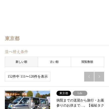
東京都
並べ替え条件
新しい順
古い順
閲覧数順
152件中 111〜120件を表示


東京都
Life
病院までの送迎から旅行・お墓
参りのお供まで…。【福祉タク