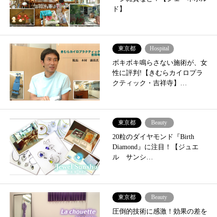
ド】
東京都
Hospital
ボキボキ鳴らさない施術が、女
性に評判!【きむらカイロプラ
クティック・吉祥寺】…
東京都
Beauty
20粒のダイヤモンド『Birth
Diamond』に注目！【ジュエ
ル サンシ…
東京都
Beauty
圧倒的技術に感激！効果の差を