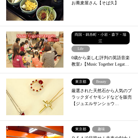
お蕎麦屋さん【そば久】
両国・錦糸町・小岩・森下・瑞
江
Life
0歳から楽しむ評判の英語音楽
教室♪【Music Together Legat…
東京都
Beauty
厳選された天然石から人気のブ
ラックダイヤモンドなどを販売
【ジュエルサンショウ…
東京都
趣味