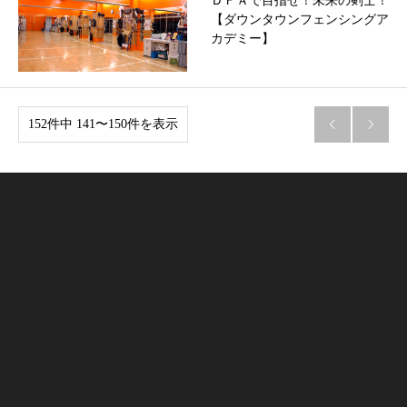
ＤＦＡで目指せ！未来の剣士！
【ダウンタウンフェンシングア
カデミー】
152件中 141〜150件を表示

