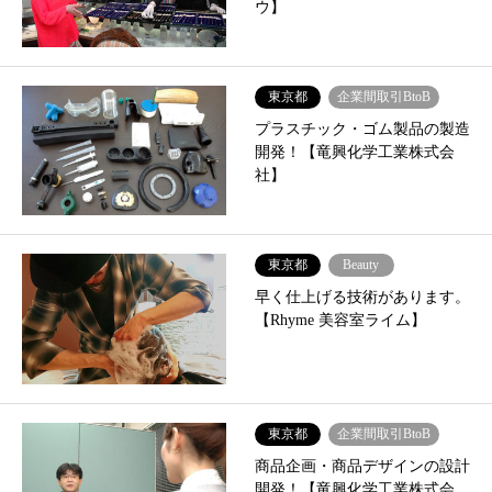
ウ】
東京都
企業間取引BtoB
プラスチック・ゴム製品の製造
開発！【竜興化学工業株式会
社】
東京都
Beauty
早く仕上げる技術があります。
【Rhyme 美容室ライム】
東京都
企業間取引BtoB
商品企画・商品デザインの設計
開発！【竜興化学工業株式会