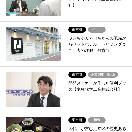
社】
東京都
ペット
ワンちゃんネコちゃんの販売か
らペットホテル、トリミングま
で、犬の洋服、雑貨も…
東京都
企業間取引BtoB
開発メーカーが作った便利グッ
ズ【竜興化学工業株式会社】
東京都
和食
３代目が営む足立区の歴史ある