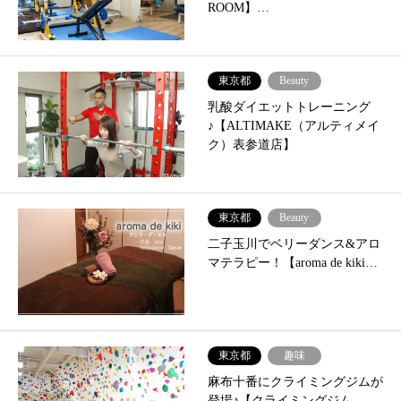
ROOM】…
東京都
Beauty
乳酸ダイエットトレーニング
♪【ALTIMAKE（アルティメイ
ク）表参道店】
東京都
Beauty
二子玉川でベリーダンス&アロ
マテラピー！【aroma de kiki…
東京都
趣味
麻布十番にクライミングジムが
登場♪【クライミングジム