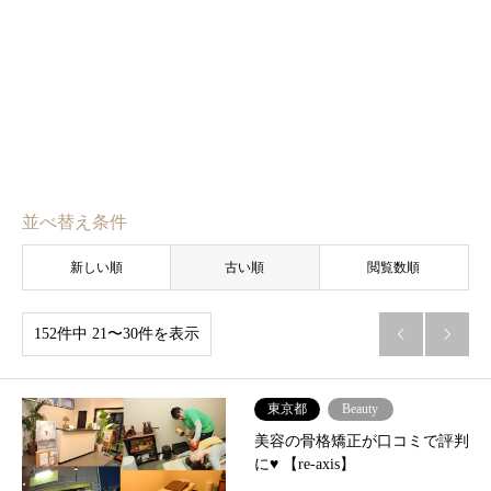
並べ替え条件
新しい順
古い順
閲覧数順
152件中 21〜30件を表示


東京都
Beauty
美容の骨格矯正が口コミで評判
に♥ 【re-axis】