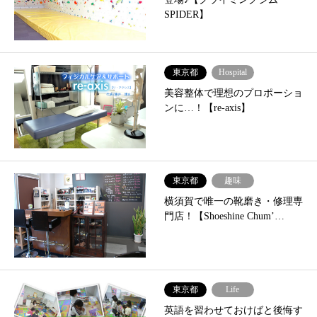
SPIDER】
東京都
Hospital
美容整体で理想のプロポーショ
ンに…！【re-axis】
東京都
趣味
横須賀で唯一の靴磨き・修理専
門店！【Shoeshine Chum’…
東京都
Life
英語を習わせておけばと後悔す