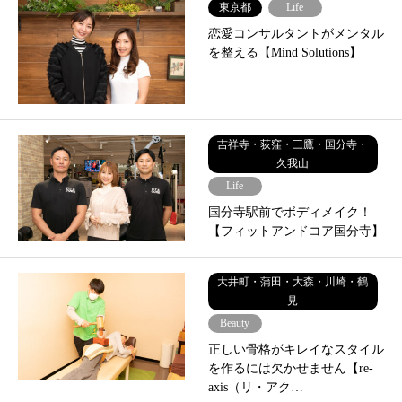
東京都
Life
恋愛コンサルタントがメンタル
を整える【Mind Solutions】
吉祥寺・荻窪・三鷹・国分寺・
久我山
Life
国分寺駅前でボディメイク！
【フィットアンドコア国分寺】
大井町・蒲田・大森・川崎・鶴
見
Beauty
正しい骨格がキレイなスタイル
を作るには欠かせません【re-
axis（リ・アク…