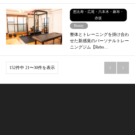
恵比寿・広尾・六本木・麻布・
赤坂
Beauty
整体とトレーニングを掛け合わ
せた新感覚のパーソナルトレー
ニングジム【Rebo…
152件中 21〜30件を表示

