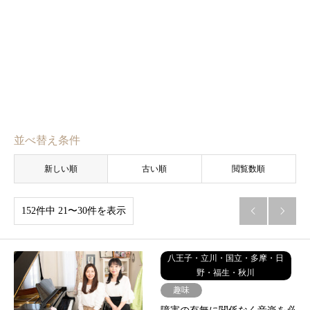
並べ替え条件
新しい順
古い順
閲覧数順
152件中 21〜30件を表示


八王子・立川・国立・多摩・日
野・福生・秋川
趣味