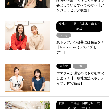
障害の有無に関係なく音楽を必
要としているすべての方へ【ア
ンジェラピアノ教室】…
恵比寿・広尾・六本木・麻布・
赤坂
Beauty
肌トラブルの改善には腸活を！
【less is more（レスイズモ
ア）】
東京都
Life
ママさんが理想の働き方を実現
しよう！【一般社団法人ポジテ
ィブ子育て協会】
代官山・中目黒・自由が丘・武
蔵小杉・学芸大学