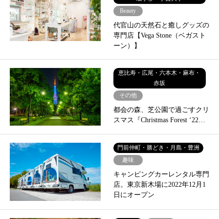
Beauty
代官山の天然石と癒しグッズの
専門店【Vega Stone（ベガスト
ーン）】
恵比寿・広尾・六本木・麻布・
赤坂
その他
都会の森、芝公園で過ごすクリ
スマス『Christmas Forest ‘22…
門前仲町・勝どき・月島・豊洲
趣味
キャンピングカーレンタル専門
店。東京新木場に2022年12月1
日にオープン