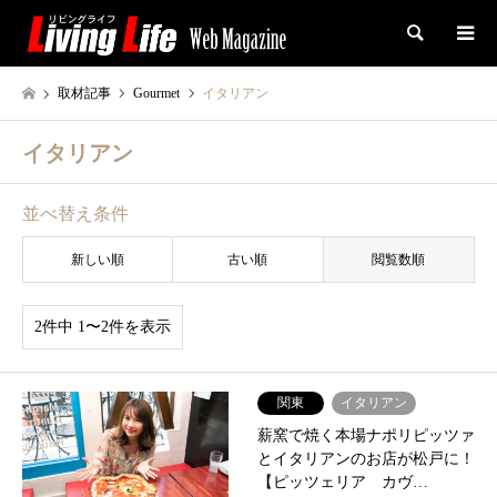
検索
取材記事
Gourmet
イタリアン
イタリアン
並べ替え条件
新しい順
古い順
閲覧数順
2件中 1〜2件を表示
関東
イタリアン
薪窯で焼く本場ナポリピッツァ
とイタリアンのお店が松戸に！
【ピッツェリア カヴ…