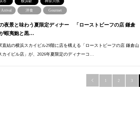
浜市
横浜駅
神奈川県
Arrival
洋食
Gourmet
の夜景と味わう夏限定ディナー 「ローストビーフの店 鎌倉
が蝦夷鮑と黒…
駅直結の横浜スカイビル29階に店を構える「ローストビーフの店 鎌倉山
スカイビル店」が、2026年夏限定のディナーコ…

1
2
3