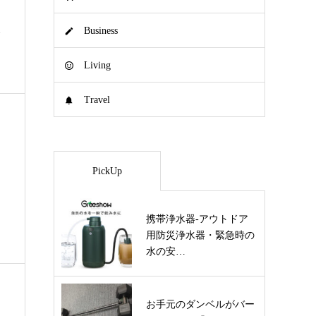
Business
で
Living
Travel
PickUp
携帯浄水器-アウトドア
用防災浄水器・緊急時の
水の安…
お手元のダンベルがバー