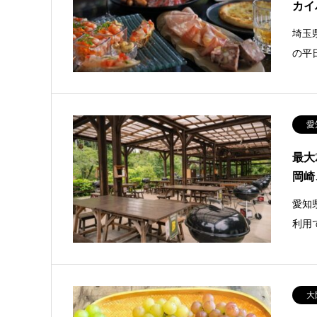
カイ
埼玉
の平
愛
最大
岡崎
愛知
利用
大