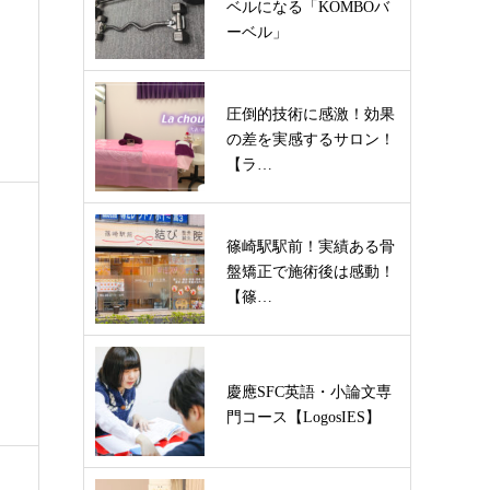
ベルになる「KOMBOバ
ーベル」
日
圧倒的技術に感激！効果
の差を実感するサロン！
【ラ…
篠崎駅駅前！実績ある骨
盤矯正で施術後は感動！
【篠…
慶應SFC英語・小論文専
門コース【LogosIES】