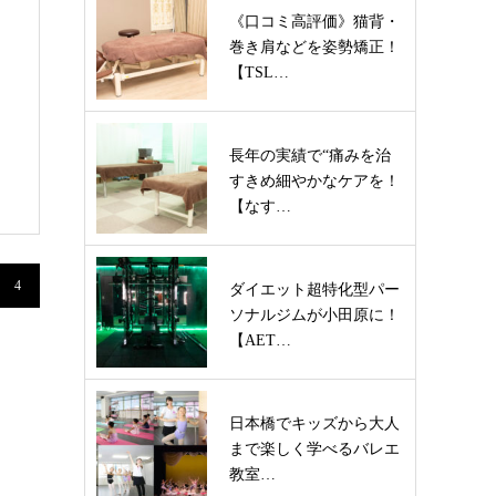
《口コミ高評価》猫背・
巻き肩などを姿勢矯正！
【TSL…
長年の実績で“痛みを治
すきめ細やかなケアを！
【なす…
4
ダイエット超特化型パー
ソナルジムが小田原に！
【AET…
日本橋でキッズから大人
まで楽しく学べるバレエ
教室…