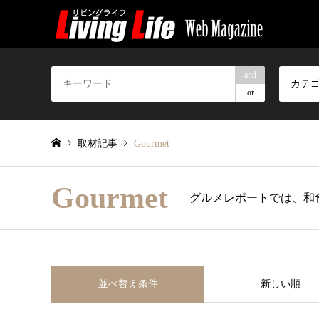
and
カテ
or
取材記事
Gourmet
Gourmet
グルメレポートでは、和
並べ替え条件
新しい順