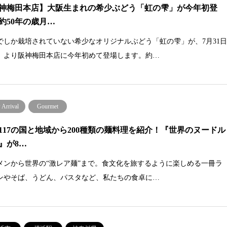
神梅田本店】大阪生まれの希少ぶどう「虹の雫」が今年初登
約50年の歳月…
でしか栽培されていない希少なオリジナルぶどう「虹の雫」が、7月31
）より阪神梅田本店に今年初めて登場します。約…
Arrival
Gourmet
117の国と地域から200種類の麺料理を紹介！『世界のヌードル
』が8…
メンから世界の“激レア麺”まで。食文化を旅するように楽しめる一冊ラ
ンやそば、うどん、パスタなど、私たちの食卓に…