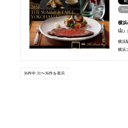
横
New 
横浜
山」
横浜
横浜
36件中 31〜36件を表示