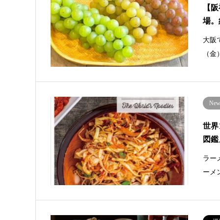
【阪
場。
大阪
（金
New 
世界
図鑑
ラー
ーメ