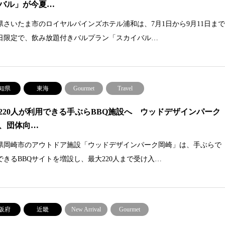
バル」が今夏…
県さいたま市のロイヤルパインズホテル浦和は、7月1日から9月11日ま
日限定で、飲み放題付きバルプラン「スカイバル…
知県
東海
Gourmet
Travel
220人が利用できる手ぶらBBQ施設へ ウッドデザインパーク
、団体向…
県岡崎市のアウトドア施設「ウッドデザインパーク岡崎」は、手ぶらで
できるBBQサイトを増設し、最大220人まで受け入…
阪府
近畿
New Arrival
Gourmet