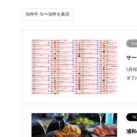
36件中 31〜36件を表示
Go
サー
5月
ダブ
埼
浦和