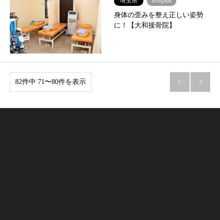
埼玉県
Hospital
身体の歪みを整え正しい姿勢
に！【大和接骨院】
82件中 71〜80件を表示

