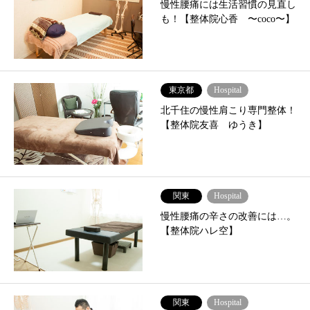
慢性腰痛には生活習慣の見直し
も！【整体院心香 〜coco〜】
東京都
Hospital
北千住の慢性肩こり専門整体！
【整体院友喜 ゆうき】
関東
Hospital
慢性腰痛の辛さの改善には…。
【整体院ハレ空】
関東
Hospital