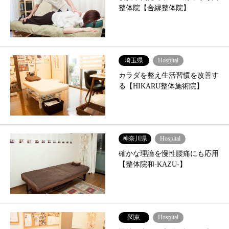
整体院【合縁整体院】
埼玉県
Hospital
カラダを整え生活習慣を改善す
る【HIKARU整体施術院】
神奈川県
Hospital
確かな理論を慢性腰痛にも応用
【整体院和-KAZU-】
関東
Hospital