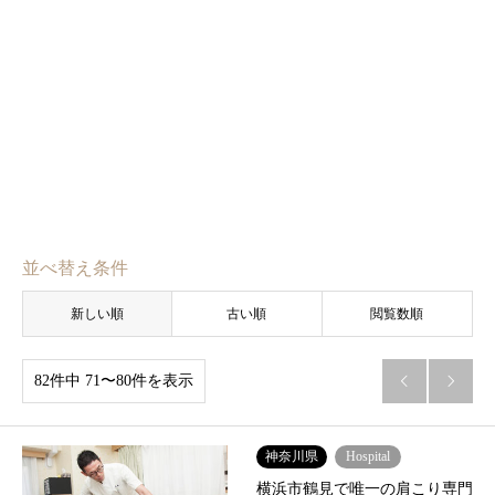
並べ替え条件
新しい順
古い順
閲覧数順
82件中 71〜80件を表示


神奈川県
Hospital
横浜市鶴見で唯一の肩こり専門