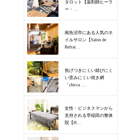
タロット【薬剤師ヒーラ
ー・…
南魚沼市にある人気のネ
イルサロン【Salon de
Refrai…
焦げつきにくい錆びにく
い歪みにくい焼き網
「chicca …
女性・ビジネスマンから
支持される早稲田の整体
院【H…