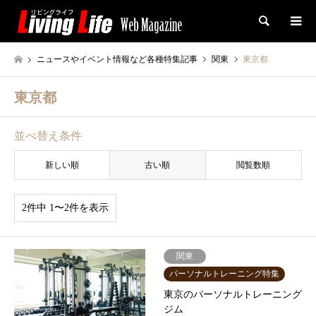
検索
ニュースやイベント情報など各種特集記事
関東
東京都
東京都
並べ替え条件
新しい順
古い順
閲覧数順
2件中 1〜2件を表示
関東
パーソナルトレーニング特集
東京のパーソナルトレーニング
ジム