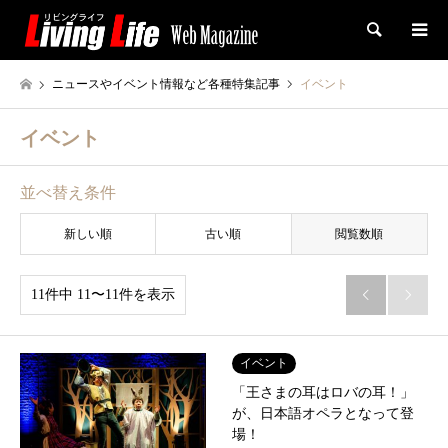
検索
ニュースやイベント情報など各種特集記事
イベント
イベント
並べ替え条件
新しい順
古い順
閲覧数順
11件中 11〜11件を表示


イベント
「王さまの耳はロバの耳！」
が、日本語オペラとなって登
場！