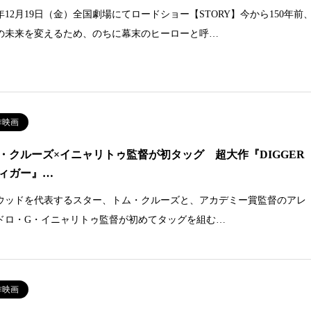
5年12月19日（金）全国劇場にてロードショー【STORY】今から150年前
の未来を変えるため、のちに幕末のヒーローと呼…
作映画
・クルーズ×イニャリトゥ監督が初タッグ 超大作『DIGGER
ィガー』…
ウッドを代表するスター、トム・クルーズと、アカデミー賞監督のアレ
ドロ・G・イニャリトゥ監督が初めてタッグを組む…
作映画