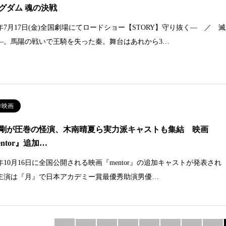
グダム 魂の決戦
26年7月17日(金)全国劇場にてロードショー【STORY】守り抜く― ／ 滅
―。馬陽の戦いで王騎を失った秦。舞台はあれから3…
作映画
剛が圧巻の怪演、木南晴夏ら実力派キャストも集結 映画
entor』追加…
6年10月16日に全国公開される映画『mentor』の追加キャストが発表され
主演は『月』で日本アカデミー賞最優秀助演男優…