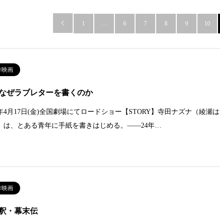

1
…
6
7
8
9
10
作映画
なぜラブレターを書くのか
26年4月17日(金)全国劇場にてロードショー【STORY】寺田ナズナ（綾瀬は
）は、とある青年に手紙を書きはじめる。――24年…
作映画
釈・幕末伝