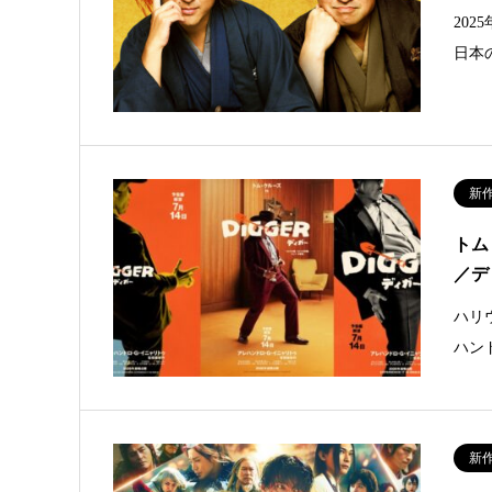
202
日本
新
トム
／デ
ハリ
ハン
新