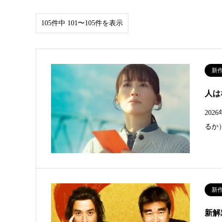
105件中 101〜105件を表示
新
人は
20
るか
新
新解