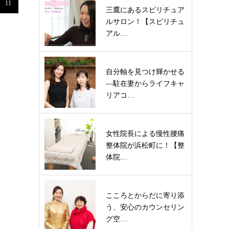
11
三鷹にあるスピリチュア
ルサロン！【スピリチュ
アル…
自分軸を見つけ輝かせる
―駐在妻からライフキャ
リアコ…
女性院長による慢性腰痛
整体院が浜松町に！【整
体院…
こころとからだに寄り添
う、安心のカウンセリン
グ空…