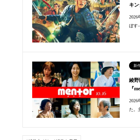
キン
20
ぼす
新
綾野
『m
202
た。