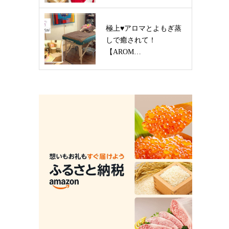
極上♥アロマとよもぎ蒸
しで癒されて！
【AROM…