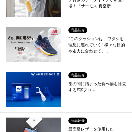
場！『サーモス 真空断…
商品紹介
“このクッションは、ワタシを
理想に連れていく“ 様々な目的
や走力に合わせて、…
商品紹介
歯の間に詰まった食べ物を除去
するF字フロス
商品紹介
最高級レザーを使用した