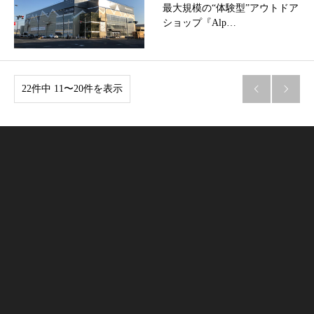
最大規模の“体験型”アウトドア
ショップ『Alp…
22件中 11〜20件を表示

