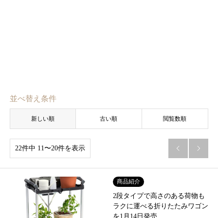
並べ替え条件
新しい順
古い順
閲覧数順
22件中 11〜20件を表示


商品紹介
2段タイプで高さのある荷物も
ラクに運べる折りたたみワゴン
を1月14日発売