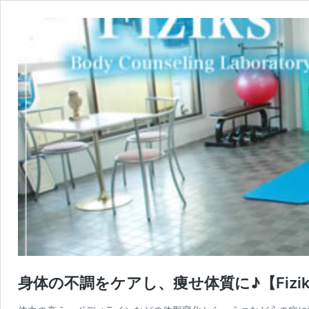
身体の不調をケアし、痩せ体質に♪【Fiziks Body