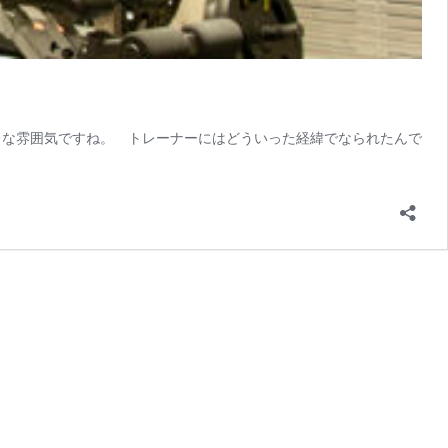
レな雰囲気ですね。 トレーナーにはどういった経緯でなられたんで