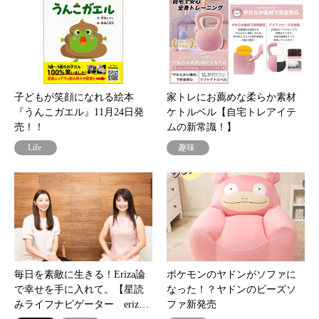
子どもが笑顔になれる絵本
家トレにお薦めな柔らか素材
『うんこガエル』11月24日発
ケトルベル【自宅トレアイテ
売！！
ムの新常識！】
Life
趣味
毎日を素敵に生きる！Eriza論
ポケモンのヤドンがソファに
で幸せを手に入れて。【星読
なった！？ヤドンのビーズソ
みライフナビゲーター eriz…
ファ新発売