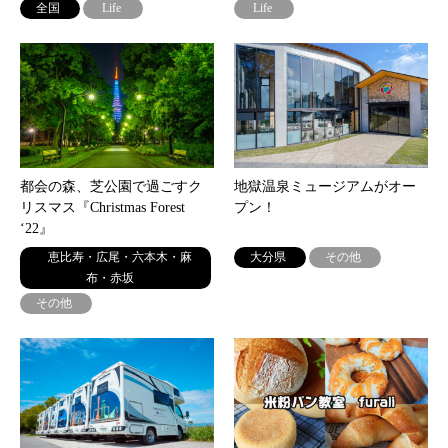
全国
Life
Life
都会の森、芝公園で過ごすク
地獄温泉ミュージアムがオー
リスマス『Christmas Forest
プン！
‘22』
恵比寿・広尾・六本木・麻
大分県
その他
布・赤坂
その他