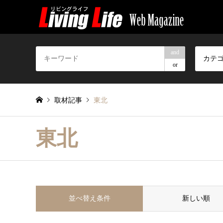
and
カテ
or
取材記事
東北
東北
並べ替え条件
新しい順