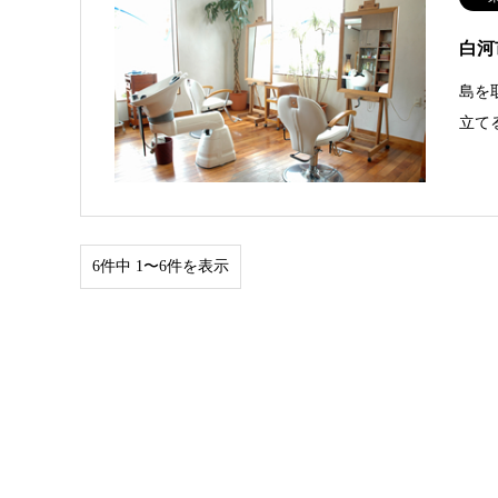
白河
島を
立て
6件中 1〜6件を表示