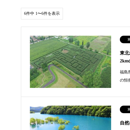
6件中 1〜6件を表示
東北
2k
福島
の恒
自然