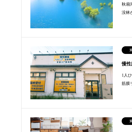
秋扇
没林
慢性
1人
筋膜