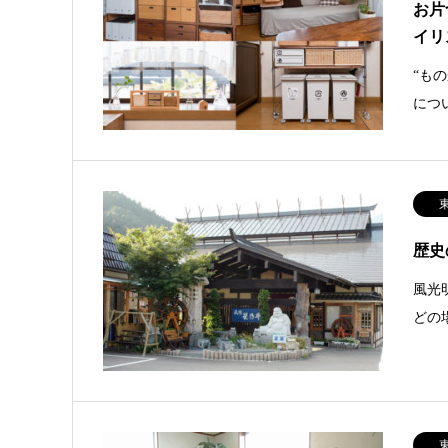
お片
イリ
“も
につ
歴史
風光
どの