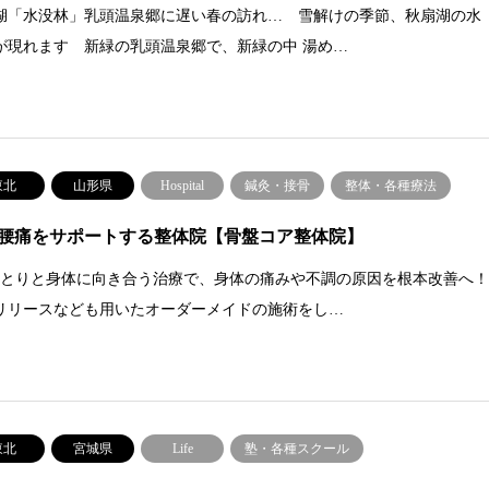
湖「水没林」乳頭温泉郷に遅い春の訪れ… 雪解けの季節、秋扇湖の水
が現れます 新緑の乳頭温泉郷で、新緑の中 湯め…
東北
山形県
Hospital
鍼灸・接骨
整体・各種療法
腰痛をサポートする整体院【骨盤コア整体院】
ひとりと身体に向き合う治療で、身体の痛みや不調の原因を根本改善へ
リリースなども用いたオーダーメイドの施術をし…
東北
宮城県
Life
塾・各種スクール