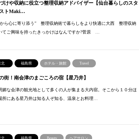
づけや収納に役立つ整理収納アドバイザー【仙台暮らしのスタ
ストMaki…
のから心に寄り添う” 整理収納術で暮らしをより快適に大西 整理収納
いてご興味を持ったきっかけはなんですか?菅原 …
東北
福島県
ホテル・旅館
Travel
の街！南会津のまごころの宿【星乃井】
明媚な会津の観光地として多くの人が集まる大内宿。そこから１０分ほ
場所にある星乃井は知る人ぞ知る、温泉とお料理…
東北
福島県
Beauty
ヘアサロン