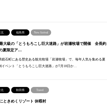
東北
福島県
New Arrival
最大級の「とうもろこし巨大迷路」が岩瀬牧場で開催 全長約
mの夏限定ア…
県鏡石町にある歴史ある観光牧場「岩瀬牧場」で、毎年人気を集める夏
例イベント「とうもろこし巨大迷路」が7月18日か…
東北
秋田県
Travel
にときめくリゾート 休暇村