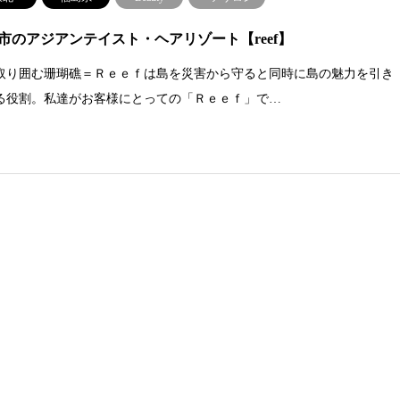
市のアジアンテイスト・ヘアリゾート【reef】
取り囲む珊瑚礁＝Ｒｅｅｆは島を災害から守ると同時に島の魅力を引き
る役割。私達がお客様にとっての「Ｒｅｅｆ」で…