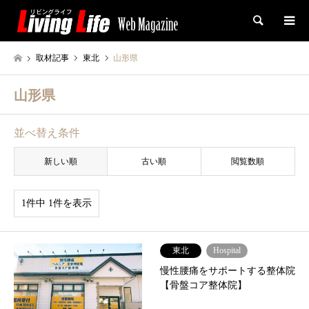
検索
取材記事
東北
山形県
山形県
並べ替え条件
新しい順
古い順
閲覧数順
1件中 1件を表示
東北
Hospital
慢性腰痛をサポートする整体院
【骨盤コア整体院】