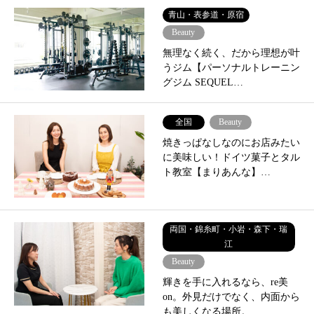
青山・表参道・原宿
Beauty
無理なく続く、だから理想が叶
うジム【パーソナルトレーニン
グジム SEQUEL…
全国
Beauty
焼きっぱなしなのにお店みたい
に美味しい！ドイツ菓子とタル
ト教室【まりあんな】…
両国・錦糸町・小岩・森下・瑞
江
Beauty
輝きを手に入れるなら、re美
on。外見だけでなく、内面から
も美しくなる場所。…