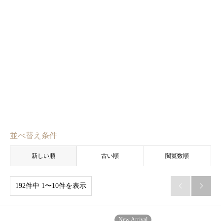
並べ替え条件
新しい順
古い順
閲覧数順
192件中 1〜10件を表示


New Arrival