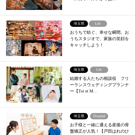
埼玉県
Life
おうちで紡ぐ、幸せな瞬間。お
うちスタジオで、家族の笑顔を
キャッチしよう！
埼玉県
Life
結婚する人たちの相談役 フリ
ーランスウェディングプランナ
ー【Toi et M…
埼玉県
Hospital
お子様と一緒に通える産後の骨
盤矯正が人気！【戸田はれのひ