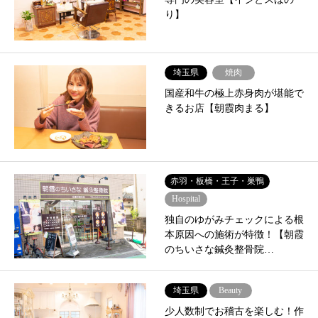
り】
埼玉県
焼肉
国産和牛の極上赤身肉が堪能で
きるお店【朝霞肉まる】
赤羽・板橋・王子・巣鴨
Hospital
独自のゆがみチェックによる根
本原因への施術が特徴！【朝霞
のちいさな鍼灸整骨院…
埼玉県
Beauty
少人数制でお稽古を楽しむ！作