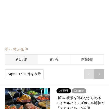
並べ替え条件
新しい順
古い順
閲覧数順
34件中 1〜10件を表示


埼玉県
Gourmet
浦和の夜景を眺めながら乾杯
ロイヤルパインズホテル浦和で
「スカイバル」が今夏…