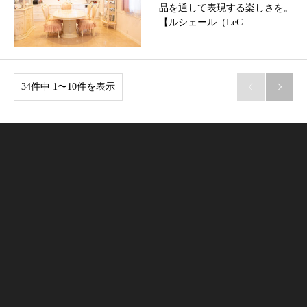
品を通して表現する楽しさを。
【ルシェール（LeC…
34件中 1〜10件を表示

