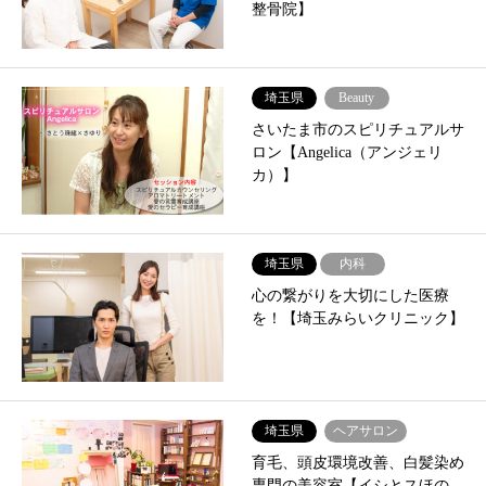
整骨院】
埼玉県
Beauty
さいたま市のスピリチュアルサ
ロン【Angelica（アンジェリ
カ）】
埼玉県
内科
心の繋がりを大切にした医療
を！【埼玉みらいクリニック】
埼玉県
ヘアサロン
育毛、頭皮環境改善、白髪染め
専門の美容室【イシとスほの