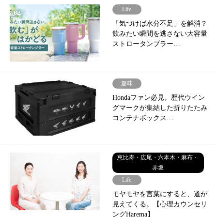
Life
「気づけば水分不足」を解消？
飲みたい瞬間を逃さない大容量
ストロータンブラー…
趣味
Hondaファン必見。歴代ウイン
グマークが集結した折りたたみ
コンテナボックス…
恵比寿・広尾・六本木・麻布・
赤坂
Life
モヤモヤを言葉にすると、道が
見えてくる。【心理カウンセリ
ングHarema】