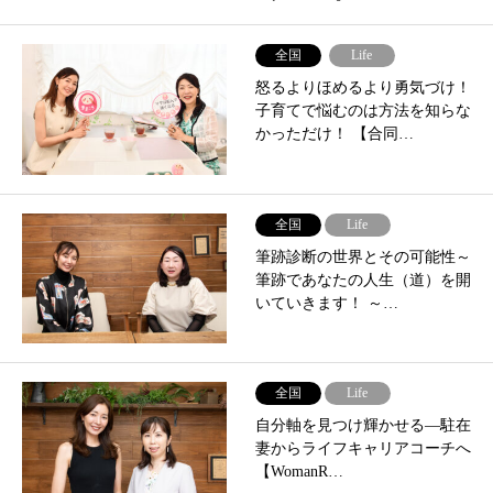
全国
Life
怒るよりほめるより勇気づけ！
子育てで悩むのは方法を知らな
かっただけ！ 【合同…
全国
Life
筆跡診断の世界とその可能性～
筆跡であなたの人生（道）を開
いていきます！ ～…
全国
Life
自分軸を見つけ輝かせる―駐在
妻からライフキャリアコーチへ
【WomanR…