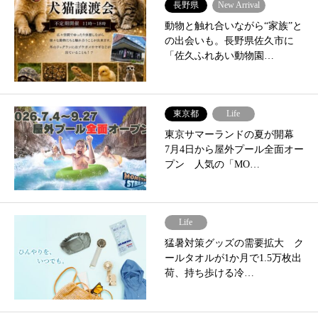
長野県
New Arrival
動物と触れ合いながら“家族”と
の出会いも。長野県佐久市に
「佐久ふれあい動物園…
東京都
Life
東京サマーランドの夏が開幕
7月4日から屋外プール全面オー
プン 人気の「MO…
Life
猛暑対策グッズの需要拡大 ク
ールタオルが1か月で1.5万枚出
荷、持ち歩ける冷…