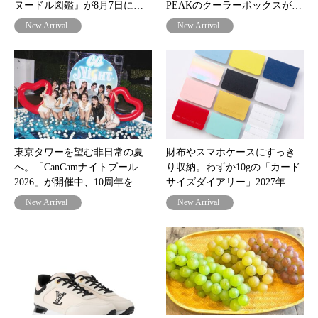
ヌードル図鑑』が8月7日に…
PEAKのクーラーボックスが…
New Arrival
New Arrival
東京タワーを望む非日常の夏
財布やスマホケースにすっき
へ。「CanCamナイトプール
り収納。わずか10gの「カード
2026」が開催中、10周年を…
サイズダイアリー」2027年…
New Arrival
New Arrival