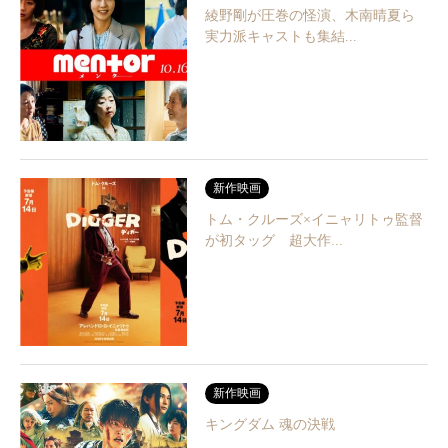
綾野剛が圧巻の怪演、木南晴夏ら
実力派キャストも集結...
新作映画
トム・クルーズ×イニャリトゥ監督
が初タッグ 超大作...
新作映画
キングダム 魂の決戦