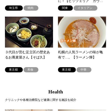
に！【ピッツェリア カヴ…
埼玉県
焼肉
関東
イタリアン
３代目が営む足立区の歴史あ
札幌の人気ラーメンの味が亀
るお蕎麦屋さん【そば久】
有で…。【ラーメン輝】
東京都
和食
東京都
中華
Health
クリニックや各種治療院など健康に関する施設を紹介