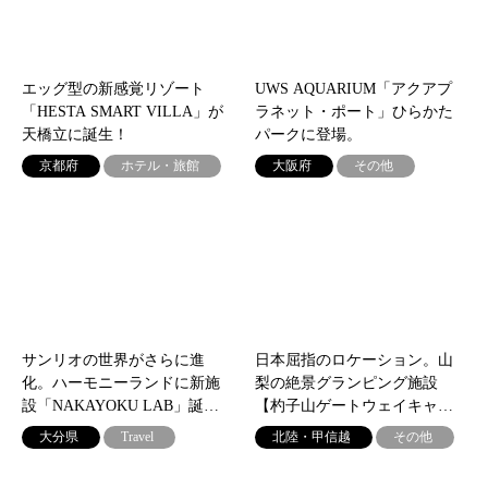
エッグ型の新感覚リゾート
UWS AQUARIUM「アクアプ
「HESTA SMART VILLA」が
ラネット・ポート」ひらかた
天橋立に誕生！
パークに登場。
京都府
ホテル・旅館
大阪府
その他
サンリオの世界がさらに進
日本屈指のロケーション。山
化。ハーモニーランドに新施
梨の絶景グランピング施設
設「NAKAYOKU LAB」誕…
【杓子山ゲートウェイキャ…
大分県
Travel
北陸・甲信越
その他