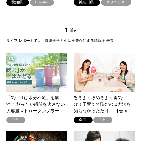
愛知県
Hospital
神奈川県
クリニック
Life
ライフ レポートでは、趣味全般と生活を豊かにする情報を発信！
「気づけば水分不足」を解
怒るよりほめるより勇気づ
消？ 飲みたい瞬間を逃さない
け！子育てで悩むのは方法を
大容量ストロータンブラー…
知らなかっただけ！ 【合同…
Life
全国
Life