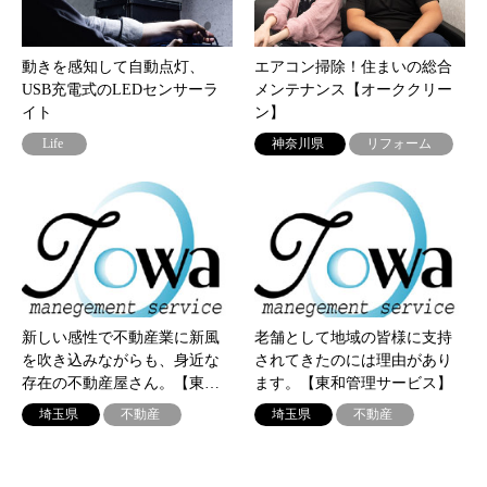
動きを感知して自動点灯、
エアコン掃除！住まいの総合
USB充電式のLEDセンサーラ
メンテナンス【オーククリー
イト
ン】
Life
神奈川県
リフォーム
新しい感性で不動産業に新風
老舗として地域の皆様に支持
を吹き込みながらも、身近な
されてきたのには理由があり
存在の不動産屋さん。【東…
ます。【東和管理サービス】
埼玉県
不動産
埼玉県
不動産