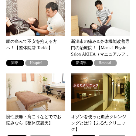
腰の痛みで不安を抱える方
新潟市の痛み&身体機能改善専
へ！【整体院砦 Toride】
門の治療院！【Manual Physio
Salon AKIHA（マニュアルフ…
関東
Hospital
新潟県
Hospital
慢性腰痛・肩こりなどででお
オゾンを使った血液クレンジ
悩みなら【整体院碧天】
ングとは!?【ふるたクリニッ
ク】