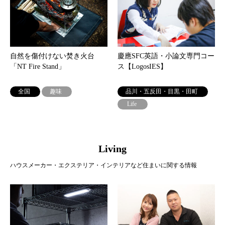
自然を傷付けない焚き⽕台
慶應SFC英語・小論文専門コー
「NT Fire Stand」
ス【LogosIES】
全国
趣味
品川・五反田・目黒・田町
Life
Living
ハウスメーカー・エクステリア・インテリアなど住まいに関する情報