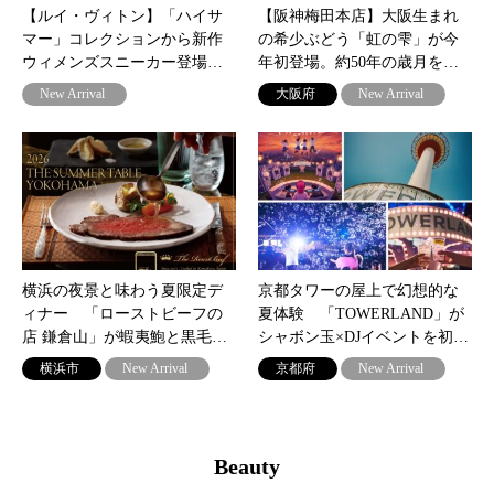
【ルイ・ヴィトン】「ハイサ
【阪神梅田本店】大阪生まれ
マー」コレクションから新作
の希少ぶどう「虹の雫」が今
ウィメンズスニーカー登場…
年初登場。約50年の歳月を…
New Arrival
大阪府
New Arrival
横浜の夜景と味わう夏限定デ
京都タワーの屋上で幻想的な
ィナー 「ローストビーフの
夏体験 「TOWERLAND」が
店 鎌倉山」が蝦夷鮑と黒毛…
シャボン玉×DJイベントを初…
横浜市
New Arrival
京都府
New Arrival
Beauty