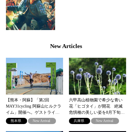
New Articles
【熊本・阿蘇】「第2回
六甲高山植物園で希少な青い
MAY31cycling 阿蘇山ヒルクラ
花「ヒゴタイ」が開花 絶滅
イム」開催へ。ゲストライ…
危惧種の美しい姿を8月下旬…
熊本県
New Arrival
兵庫県
New Arrival