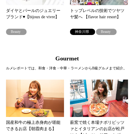
ダイヤとパールのジュエリー
トップレベルの技術でツヤツ
ブランド♥【bijoux de vivre】
ヤ髪へ 【flavor hair resort】
Beauty
神奈川県
Beauty
Gourmet
ルメレポートでは、和食・洋食・中華・ラーメンからB級グルメまで紹介。
国産和牛の極上赤身肉が堪能
薪窯で焼く本場ナポリピッツ
できるお店【朝霞肉まる】
ァとイタリアンのお店が松戸