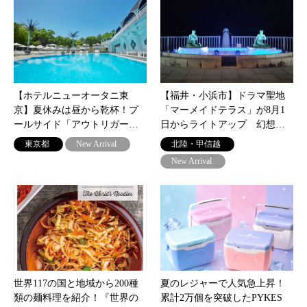
【ホテルニューオータニ東
【福井・小浜市】ドラマ聖地
京】夏休みは昼から乾杯！プ
「マーメイドテラス」が8月1
ールサイド「アウトリガー…
日からライトアップ 幻想…
東京都
New Arrival
北陸・甲信越
New Arrival
世界117の国と地域から200種
夏のレジャーで人気急上昇！
類の麺料理を紹介！『世界の
累計2万個を突破したPYKES