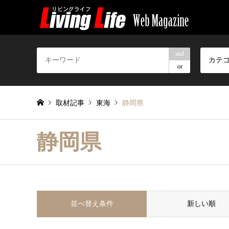
and
カテ
or
取材記事
東海
静岡県
静岡県
並べ替え条件
新しい順