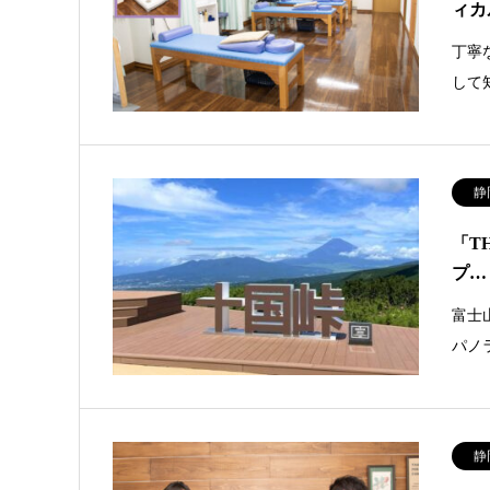
ィカ
丁寧
して
静
「T
プ…
富士
パノ
静