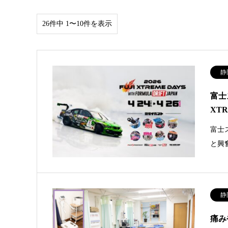
26件中 1〜10件を表示
静
富士
XT
富士
と興奮
静
痛み