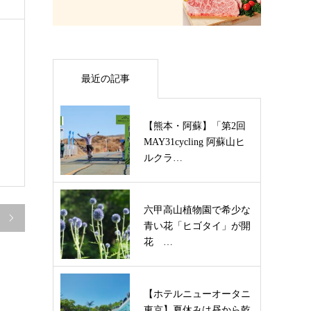
最近の記事
【熊本・阿蘇】「第2回
MAY31cycling 阿蘇山ヒ
ルクラ…
六甲高山植物園で希少な

青い花「ヒゴタイ」が開
花 …
【ホテルニューオータニ
東京】夏休みは昼から乾