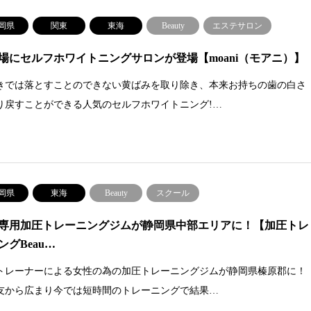
岡県
関東
東海
Beauty
エステサロン
場にセルフホワイトニングサロンが登場【moani（モアニ）】
きでは落とすことのできない黄ばみを取り除き、本来お持ちの歯の白さ
り戻すことができる人気のセルフホワイトニング!…
岡県
東海
Beauty
スクール
専用加圧トレーニングジムが静岡県中部エリアに！【加圧トレ
ングBeau…
トレーナーによる女性の為の加圧トレーニングジムが静岡県榛原郡に！
友から広まり今では短時間のトレーニングで結果…