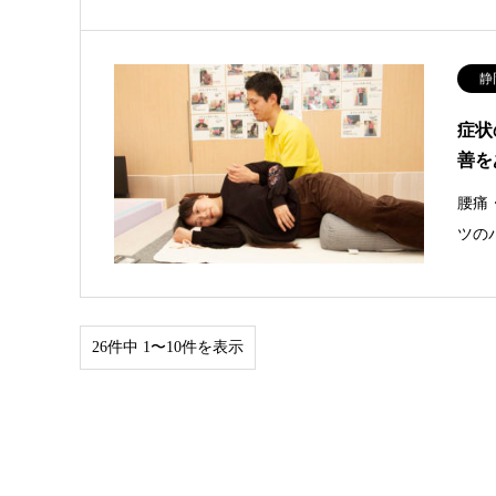
静
症状
善を
腰痛
ツの
26件中 1〜10件を表示