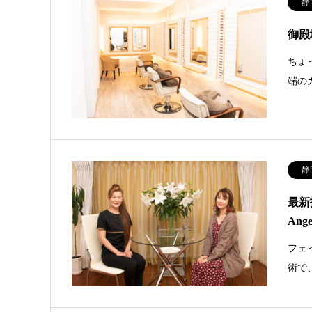
静
御殿
ちょ
端の
静
最新
Ang
フェ
術で