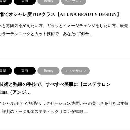
岡県
東海
Beauty
ヘアサロン
場でオシャレ度TOPクラス【ALUNA BEAUTY DESIGN】
っと雰囲気を変えたい方、ガラッとイメージチェンジをしたい方、最先
カラーテクニックとカット技術で、あなたに”似合…
岡県
東海
Beauty
エステサロン
技術と熟練の手技で、すべすべ美肌に【エステサロン
elina（アンジ…
イシャル/ボディ/脱毛/リラクゼーション/内面からの美しさを引き出す技
、評判のトータルエステティックサロンが御殿…