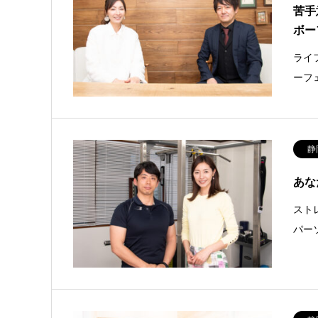
苦手
ボー
ライ
ーフ
静
あな
スト
パー