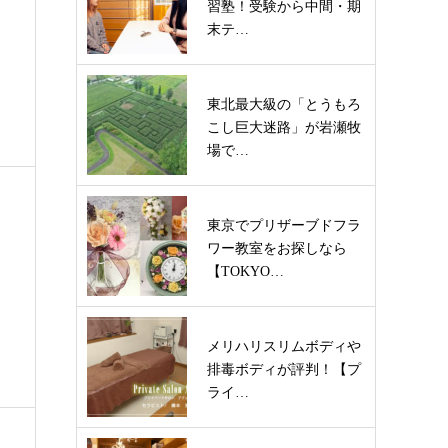
習塾！受験から中間・期
末テ…
東北最大級の「とうもろ
こし巨大迷路」が岩瀬牧
場で…
東京でプリザーブドフラ
ワー教室をお探しなら
【TOKYO…
メリハリスリムボディや
排毒ボディが評判！【プ
ライ…