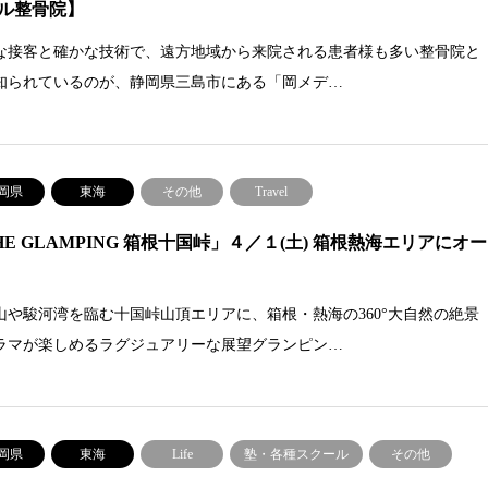
ル整骨院】
な接客と確かな技術で、遠方地域から来院される患者様も多い整骨院と
知られているのが、静岡県三島市にある「岡メデ…
岡県
東海
その他
Travel
HE GLAMPING 箱根十国峠」４／１(土) 箱根熱海エリアにオー
山や駿河湾を臨む十国峠山頂エリアに、箱根・熱海の360°大自然の絶景
ラマが楽しめるラグジュアリーな展望グランピン…
岡県
東海
Life
塾・各種スクール
その他