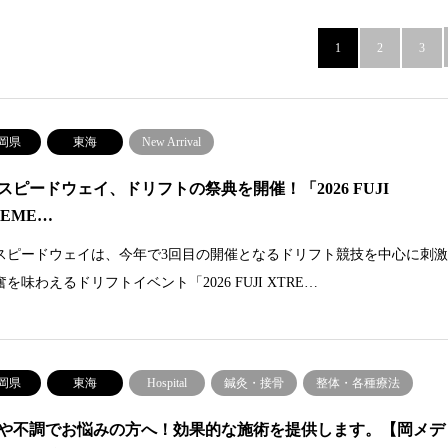
1
2
3
岡県
東海
New Arrival
スピードウェイ、ドリフトの祭典を開催！「2026 FUJI
REME…
スピードウェイは、今年で3回目の開催となるドリフト競技を中心に刺
を味わえるドリフトイベント「2026 FUJI XTRE…
岡県
東海
Hospital
鍼灸・接骨
整体・各種療法
や不調でお悩みの方へ！効果的な施術を提供します。【岡メデ