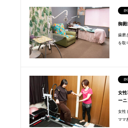
静
御殿
歯磨
を取
静
女性
ーニ
女性
ママ