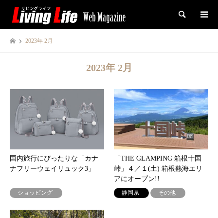
検索
2023年 2月
2023年 2月
国内旅行にぴったりな「カナ
「THE GLAMPING 箱根十国
ナフリーウェイリュック3」
峠」４／１(土) 箱根熱海エリ
アにオープン!!
ショッピング
静岡県
その他