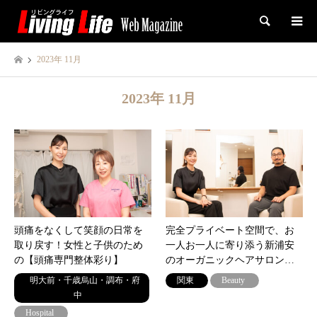
検索
2023年 11月
2023年 11月
頭痛をなくして笑顔の日常を
完全プライベート空間で、お
取り戻す！女性と子供のため
一人お一人に寄り添う新浦安
の【頭痛専門整体彩り】
のオーガニックヘアサロン…
明大前・千歳烏山・調布・府
関東
Beauty
中
Hospital