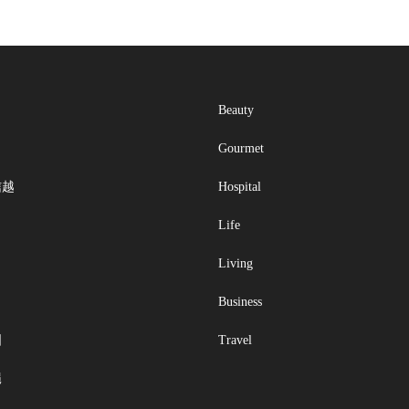
Beauty
Gourmet
信越
Hospital
Life
Living
Business
国
Travel
縄