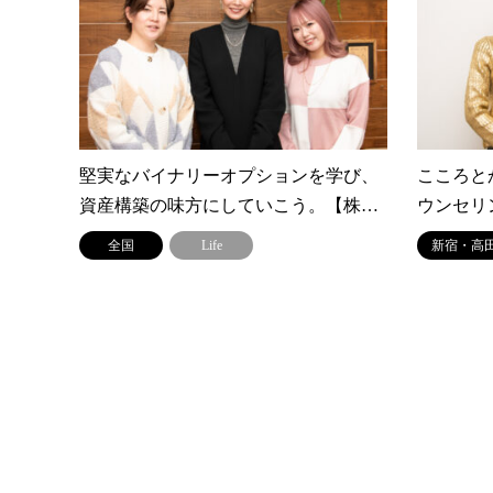
堅実なバイナリーオプションを学び、
こころと
資産構築の味方にしていこう。【株…
ウンセリ
全国
Life
新宿・高