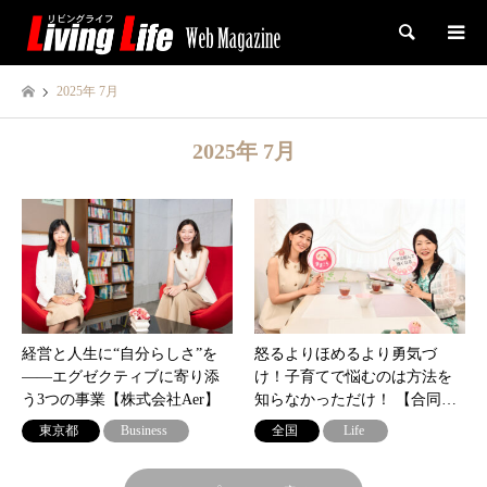
検索
2025年 7月
2025年 7月
経営と人生に“自分らしさ”を
怒るよりほめるより勇気づ
——エグゼクティブに寄り添
け！子育てで悩むのは方法を
う3つの事業【株式会社Aer】
知らなかっただけ！ 【合同…
東京都
Business
全国
Life