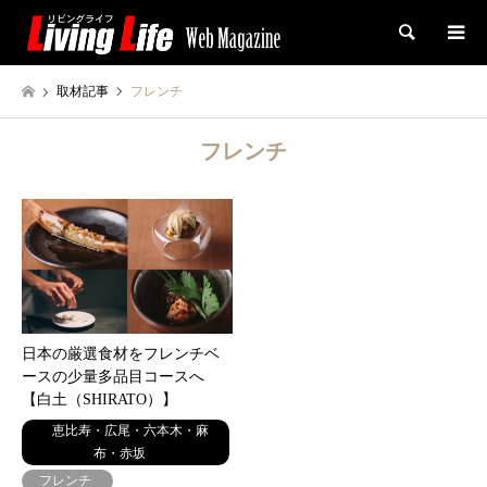
検索
取材記事
フレンチ
フレンチ
日本の厳選食材をフレンチベ
ースの少量多品目コースへ
【白土（SHIRATO）】
恵比寿・広尾・六本木・麻
布・赤坂
フレンチ