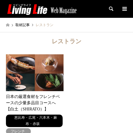
検索
取材記事
レストラン
レストラン
日本の厳選食材をフレンチベ
ースの少量多品目コースへ
【白土（SHIRATO）】
恵比寿・広尾・六本木・麻
布・赤坂
フレンチ