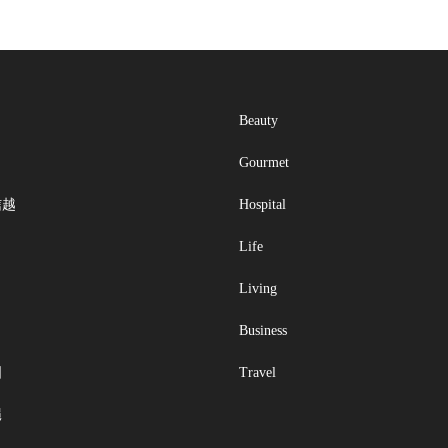
Beauty
Gourmet
信越
Hospital
Life
Living
Business
国
Travel
縄