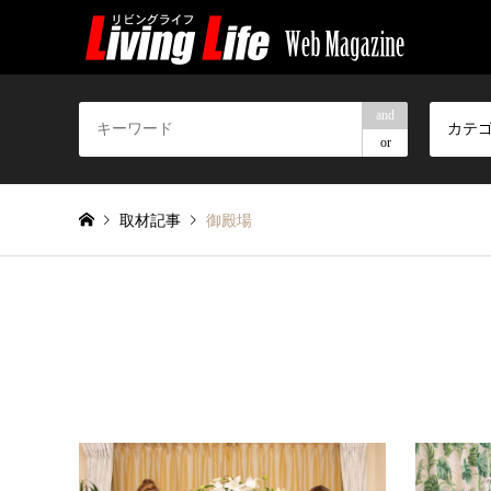
and
カテ
or
取材記事
御殿場