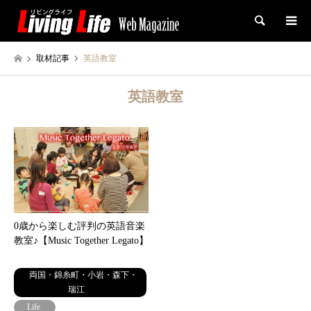
検索
取材記事
英語教室
英語教室
0歳から楽しむ評判の英語音楽
教室♪【Music Together Legato】
両国・錦糸町・小岩・森下・
瑞江
Life