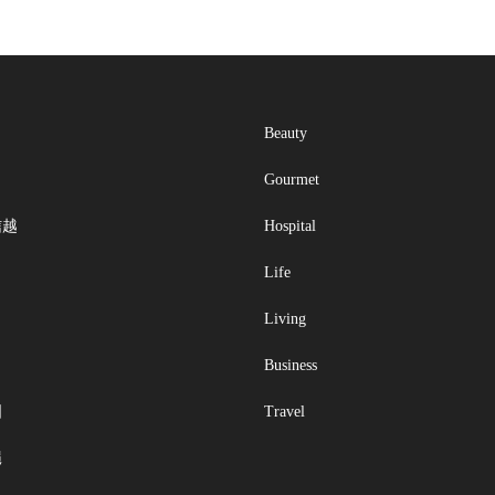
Beauty
Gourmet
信越
Hospital
Life
Living
Business
国
Travel
縄