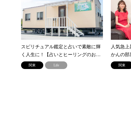
スピリチュアル鑑定と占いで素敵に輝
人気急上
く人生に！【占いとヒーリングのお…
かんの部
関東
Life
関東