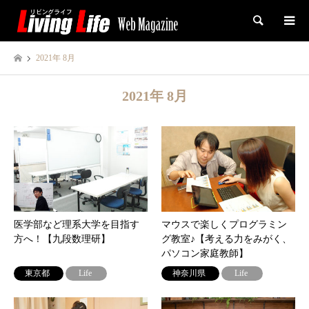
検索
2021年 8月
2021年 8月
医学部など理系大学を目指す
マウスで楽しくプログラミン
方へ！【九段数理研】
グ教室♪【考える力をみがく、
パソコン家庭教師】
東京都
Life
神奈川県
Life