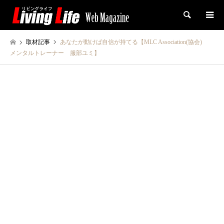
検索
取材記事
あなたが動けば自信が持てる【MLC Association(協会)
メンタルトレーナー 服部ユミ】