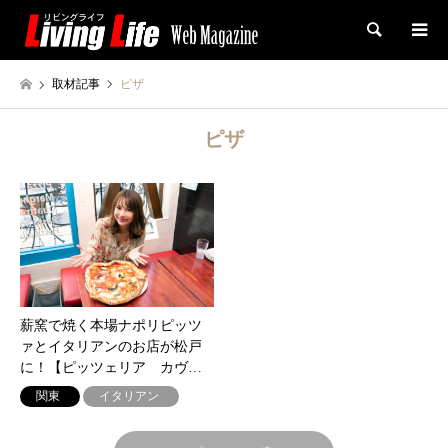
検索
取材記事
ピザ
ピザ
薪窯で焼く本場ナポリピッツ
ァとイタリアンのお店が松戸
に！【ピッツェリア カヴ…
関東
イタリアン