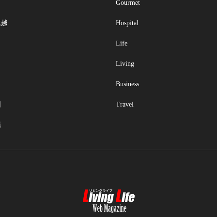
Gourmet
信越
Hospital
Life
Living
Business
国
Travel
縄