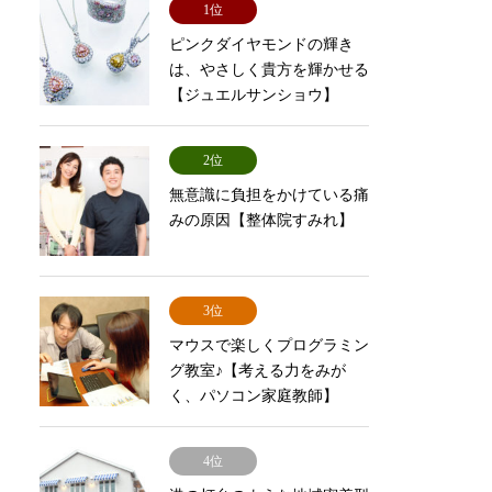
1位
ピンクダイヤモンドの輝き
は、やさしく貴方を輝かせる
【ジュエルサンショウ】
2位
無意識に負担をかけている痛
みの原因【整体院すみれ】
3位
マウスで楽しくプログラミン
グ教室♪【考える力をみが
く、パソコン家庭教師】
4位