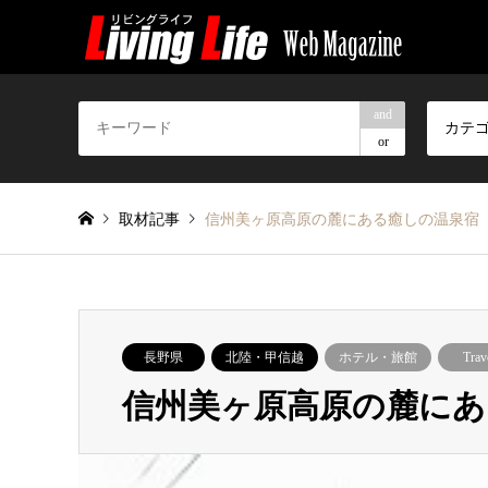
and
カテ
or
取材記事
信州美ヶ原高原の麓にある癒しの温泉宿
長野県
北陸・甲信越
ホテル・旅館
Trav
信州美ヶ原高原の麓にあ