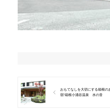
おもてなしを大切にする箱根の
宿!箱根小涌谷温泉 水の音