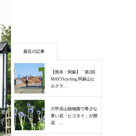
最近の記事
【熊本・阿蘇】「第2回
MAY31cycling 阿蘇山ヒ
ルクラ…
六甲高山植物園で希少な
青い花「ヒゴタイ」が開
花 …