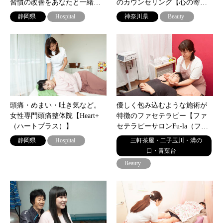
習慣の改善をあなたと一緒…
のカウンセリング【心の寄…
静岡県
Hospital
神奈川県
Beauty
頭痛・めまい・吐き気など。
優しく包み込むような施術が
女性専門頭痛整体院【Heart+
特徴のファセテラピー【ファ
（ハートプラス）】
セテラピーサロンFu-la（フ…
静岡県
Hospital
三軒茶屋・二子玉川・溝の
口・青葉台
Beauty