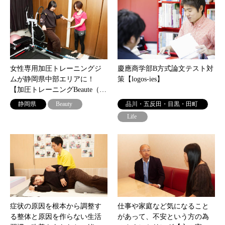
女性専用加圧トレーニングジ
慶應商学部B方式論文テスト対
ムが静岡県中部エリアに！
策【logos-ies】
【加圧トレーニングBeaute（…
静岡県
Beauty
品川・五反田・目黒・田町
Life
症状の原因を根本から調整す
仕事や家庭など気になること
る整体と原因を作らない生活
があって、不安という方の為