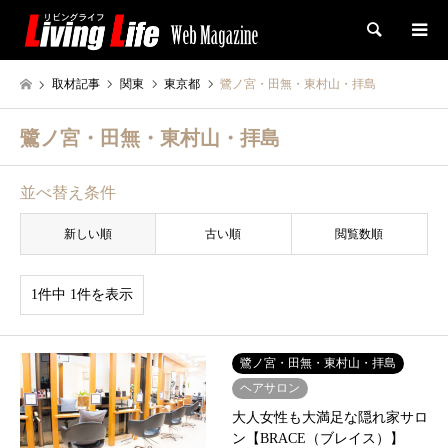
検索
取材記事
関東
東京都
鷺ノ宮・田無・東村山・拝島
鷺ノ宮・田無・東村山・拝島
並べ替え条件
新しい順
古い順
閲覧数順
1件中 1件を表示
鷺ノ宮・田無・東村山・拝島
ヘアサロン
大人女性も大満足な隠れ家サロ
ン【BRACE（ブレイス）】