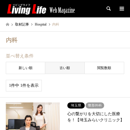
検索
取材記事
Hospital
内科
内科
並べ替え条件
新しい順
古い順
閲覧数順
1件中 1件を表示
埼玉県
整形外科
心の繋がりを大切にした医療
を！【埼玉みらいクリニック】