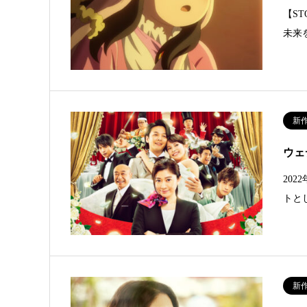
【S
未来
新
ウェ
20
トと
新