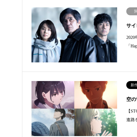
サイ
202
「Ha
新
空の
【S
進路