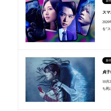
新
スマ
20
を“
新
貞子
10
ち死