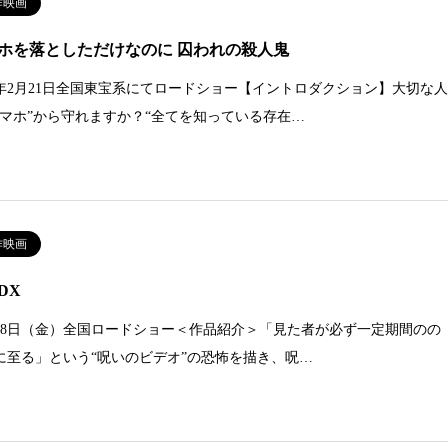
作映画
ホを落としただけなのに 囚われの殺人鬼
20年2月21日全国東宝系にてロードショー【イントロダクション】大切な
スマホ”から守れますか？“全てを知っている存在…
作映画
DX
月28日（金）全国ロードショー＜作品紹介＞「見た者が必ず一定期間のの
に至る」という“呪いのビデオ”の恐怖を描き、呪…